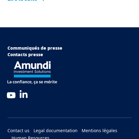
Menu Footer Top
Communiqués de presse
Contacts presse
LinkedIn
YouTube
Menu Footer Bottom
Contact us
Legal documentation
Mentions légales
Human Resources