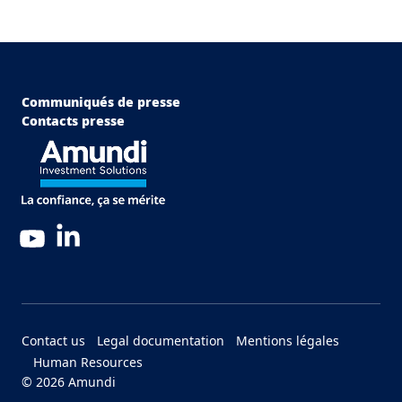
Menu Footer Top
Communiqués de presse
Contacts presse
LinkedIn
YouTube
Menu Footer Bottom
Contact us
Legal documentation
Mentions légales
Human Resources
© 2026 Amundi