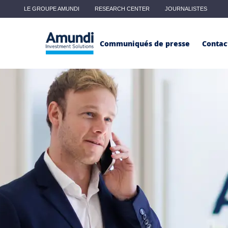
Aller au contenu principal
LE GROUPE AMUNDI
RESEARCH CENTER
JOURNALISTES
Main menu - Classic
Communiqués de presse
Contac