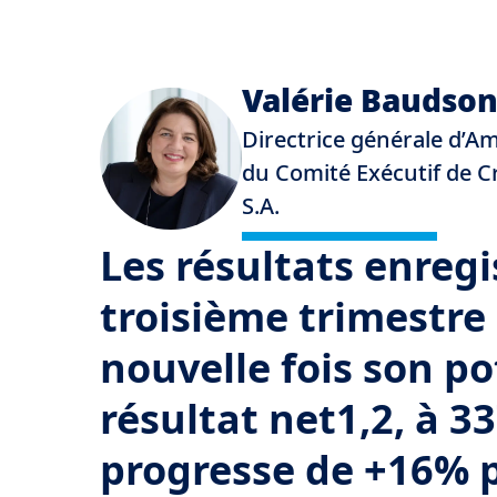
Valérie Baudso
Directrice générale d’
du Comité Exécutif de Cr
S.A.
Les résultats enreg
troisième trimestr
nouvelle fois son po
résultat net1,2, à 3
progresse de +16% 