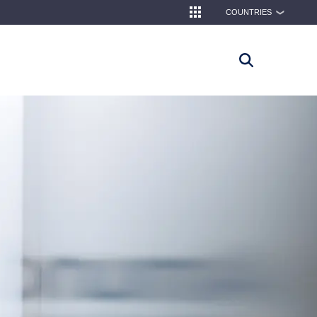
COUNTRIES
❯