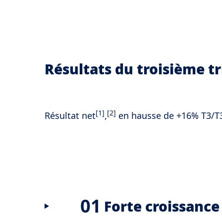
Résultats du troisième t
[1]
[2]
Résultat net
,
en hausse de +16% T3/T3
01
Forte croissance