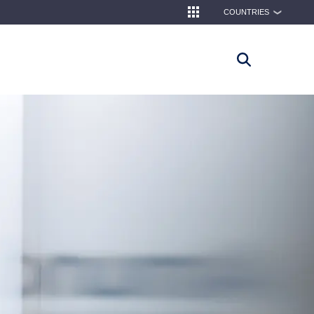
COUNTRIES
❯