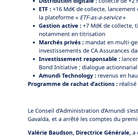
Distribution digitale :
collecte de +2
ETF :
+16 Md€ de collecte, lancement d
la plateforme «
ETF-as-a-service
»
Gestion active :
+7 Md€ de collecte, ti
notamment en titrisation
Marchés privés :
mandat en multi-ges
investissements de CA Assurances dan
Investissement responsable :
lance
Bond Initiative ; dialogue actionnaria
Amundi Technology :
revenus en hau
Programme de rachat d’actions :
réalisé
Le Conseil d’Administration d’Amundi s’est 
Gavalda, et a arrêté les comptes du premi
Valérie Baudson, Directrice Générale,
a 