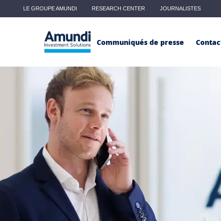
Aller au contenu principal
LE GROUPE AMUNDI
RESEARCH CENTER
JOURNALISTES
Main menu - Classic
Communiqués de presse
Contac