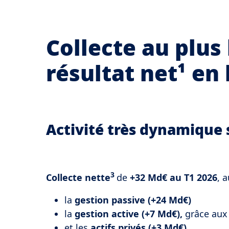
Collecte au plus
résultat net¹ en
Activité très dynamique
3
Collecte nette
de
+32 Md€ au T1 2026
, 
la
gestion passive (+24 Md€)
la
gestion active (+7 Md€),
grâce aux 
et les
actifs privés (+3 Md€)