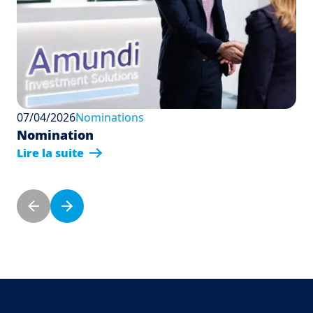
07/04/2026
Nominations
Nomination
Lire la suite
Pagination
Page précédente
Page suivante