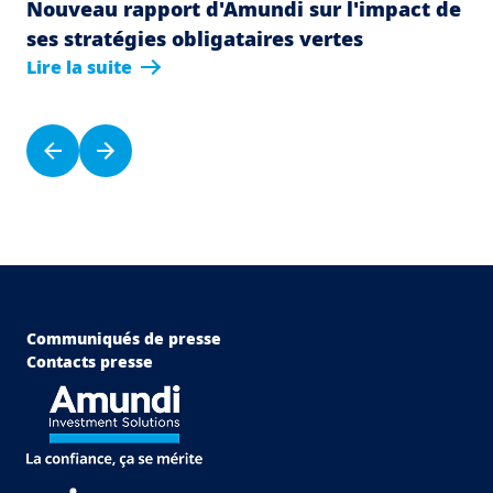
Nouveau rapport d'Amundi sur l'impact de
ses stratégies obligataires vertes
Lire la suite
Pagination
Page précédente
Page suivante
Menu Footer Top
Communiqués de presse
Contacts presse