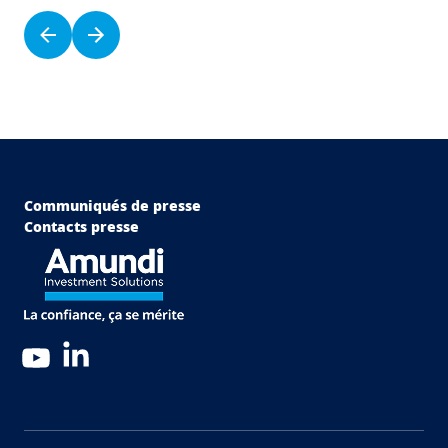
Pagination
Page précédente
Page suivante
Menu Footer Top
Communiqués de presse
Contacts presse
LinkedIn
YouTube