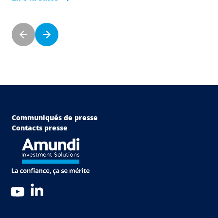
Pagination
Page précédente
Page suivante
Menu Footer Top
Communiqués de presse
Contacts presse
LinkedIn
YouTube