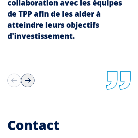
g
collaboration avec les équipes
s
de TPP afin de les aider à
p
atteindre leurs objectifs
pa
d'investissement.
ai
r
d
Contact