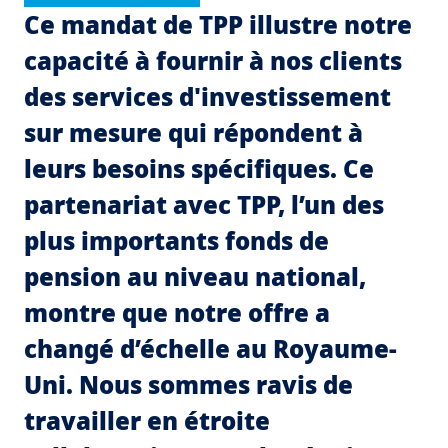
Co
Ce mandat de TPP illustre notre
Le
capacité à fournir à nos clients
l
des services d'investissement
d
sur mesure qui répondent à
c
leurs besoins spécifiques. Ce
r
partenariat avec TPP, l’un des
d
plus importants fonds de
e
pension au niveau national,
d
montre que notre offre a
C
changé d’échelle au Royaume-
t
Uni. Nous sommes ravis de
r
travailler en étroite