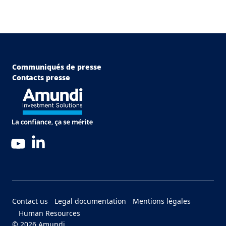
Menu Footer Top
Communiqués de presse
Contacts presse
LinkedIn
YouTube
Menu Footer Bottom
Contact us
Legal documentation
Mentions légales
Human Resources
© 2026 Amundi