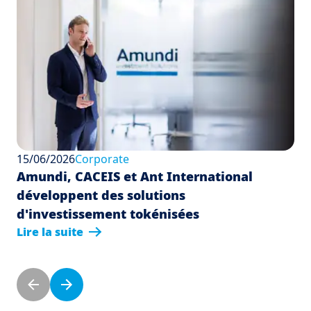
15/06/2026
Corporate
Amundi, CACEIS et Ant International
développent des solutions
d'investissement tokénisées
Lire la suite
Pagination
Page précédente
Page suivante