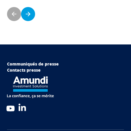
Pagination
Page précédente
Page suivante
Menu Footer Top
Communiqués de presse
Contacts presse
LinkedIn
YouTube