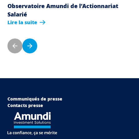
Observatoire Amundi de l’Actionnariat
Salarié
Lire la suite
Pagination
Page précédente
Page suivante
Menu Footer Top
Communiqués de presse
Contacts presse